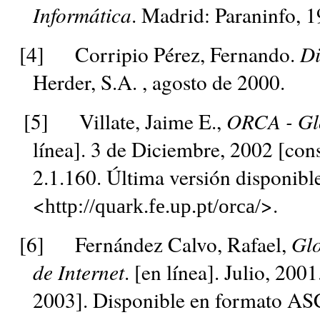
Informática
. Madrid: Paraninfo, 1
[4]
Corripio Pérez, Fernando.
Di
Herder, S.A. , agosto de 2000.
[5]
Villate, Jaime E.,
ORCA - Glo
línea]. 3 de Diciembre, 2002 [con
2.1.160. Última versión disponibl
<
>.
http://quark.fe.up.pt/orca/
[6]
Fernández Calvo, Rafael,
Glo
de Internet
. [en línea]. Julio, 200
2003]. Disponible en formato AS